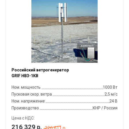
Российский ветрогенератор
GRIF НВ3-1КВ
Ном. мощность
1000 Вт
Пусковая скор. ветра
2,5 м/с
Ном. напряжение
24 В
Производство
КНР / Россия
Цена с НДС:
216 329
р.
226 611 р.